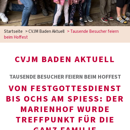
Startseite
>
CVJM Baden Aktuell
>
Tausende Besucher feiern
beim Hoffest
CVJM BADEN AKTUELL
TAUSENDE BESUCHER FEIERN BEIM HOFFEST
VON FESTGOTTESDIENST
BIS OCHS AM SPIESS: DER
MARIENHOF WURDE
TREFFPUNKT FÜR DIE