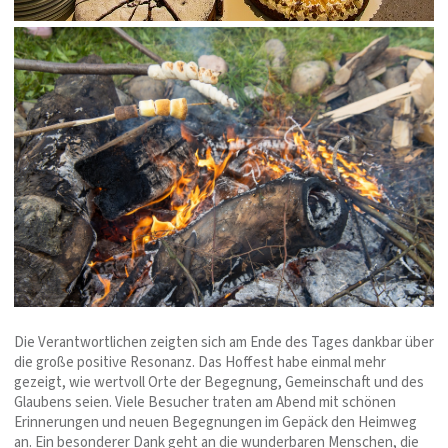
Die Verantwortlichen zeigten sich am Ende des Tages dankbar über
die große positive Resonanz. Das Hoffest habe einmal mehr
gezeigt, wie wertvoll Orte der Begegnung, Gemeinschaft und des
Glaubens seien. Viele Besucher traten am Abend mit schönen
Erinnerungen und neuen Begegnungen im Gepäck den Heimweg
an. Ein besonderer Dank geht an die wunderbaren Menschen, die