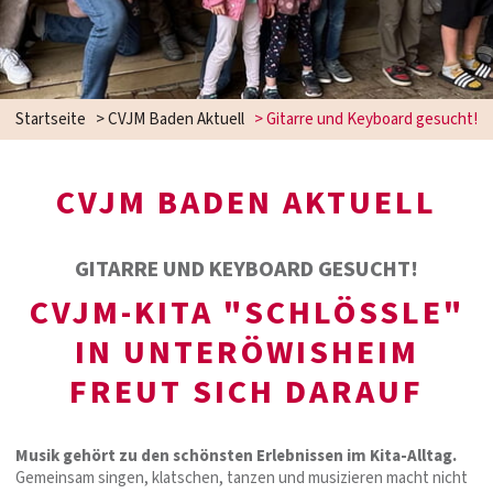
Startseite
>
CVJM Baden Aktuell
>
Gitarre und Keyboard gesucht!
CVJM BADEN AKTUELL
GITARRE UND KEYBOARD GESUCHT!
CVJM-KITA "SCHLÖSSLE"
IN UNTERÖWISHEIM
FREUT SICH DARAUF
Musik gehört zu den schönsten Erlebnissen im Kita-Alltag.
Gemeinsam singen, klatschen, tanzen und musizieren macht nicht