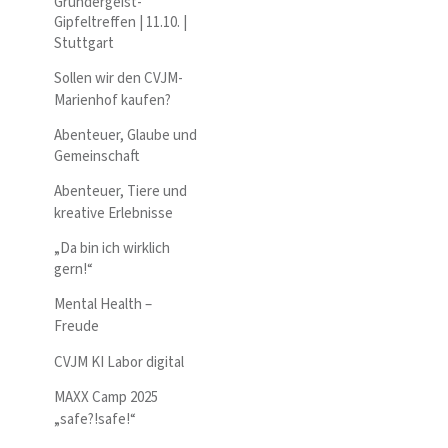
Gründergeist-
Gipfeltreffen | 11.10. |
Stuttgart
Sollen wir den CVJM-
Marienhof kaufen?
Abenteuer, Glaube und
Gemeinschaft
Abenteuer, Tiere und
kreative Erlebnisse
„Da bin ich wirklich
gern!“
Mental Health –
Freude
CVJM KI Labor digital
MAXX Camp 2025
„safe?!safe!“