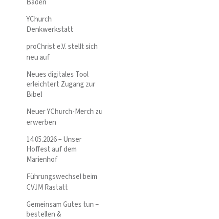
Baden
YChurch
Denkwerkstatt
proChrist e.V. stellt sich
neu auf
Neues digitales Tool
erleichtert Zugang zur
Bibel
Neuer YChurch-Merch zu
erwerben
14.05.2026 – Unser
Hoffest auf dem
Marienhof
Führungswechsel beim
CVJM Rastatt
Gemeinsam Gutes tun –
bestellen &