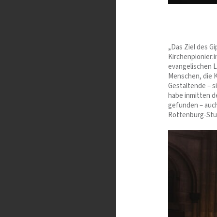
„Das Ziel des G
Kirchenpionier:
evangelischen L
Menschen, die K
Gestaltende – s
habe inmitten d
gefunden – auch 
Rottenburg-Stu