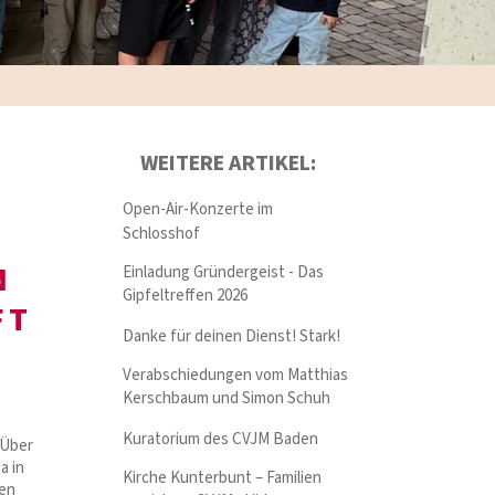
WEITERE ARTIKEL:
Open-Air-Konzerte im
Schlosshof
N
Einladung Gründergeist - Das
Gipfeltreffen 2026
FT
Danke für deinen Dienst! Stark!
Verabschiedungen vom Matthias
Kerschbaum und Simon Schuh
Kuratorium des CVJM Baden
 Über
a in
Kirche Kunterbunt – Familien
fen