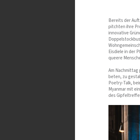
Bereits der Auft
pitchten ihre Pr
innovative Gründ
Doppelstockbus 
Wohngemeinschaf
Eisdiele in der 
queere Mensche
Am Nachmittag g
beten, zu gesta
Poetry-Talk, bei
Myanmar mit ein
des Gipfeltref