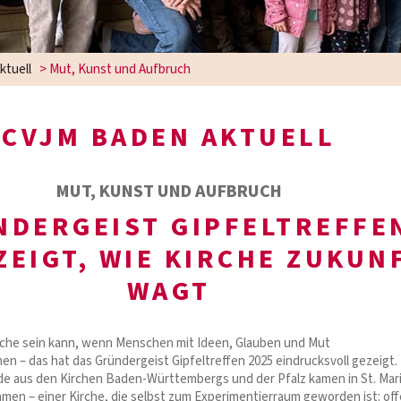
ktuell
>
Mut, Kunst und Aufbruch
CVJM BADEN AKTUELL
MUT, KUNST UND AUFBRUCH
NDERGEIST GIPFELTREFFE
ZEIGT, WIE KIRCHE ZUKUN
WAGT
rche sein kann, wenn Menschen mit Ideen, Glauben und Mut
– das hat das Gründergeist Gipfeltreffen 2025 eindrucksvoll gezeigt.
e aus den Kirchen Baden-Württembergs und der Pfalz kamen in St. Mari
men – einer Kirche, die selbst zum Experimentierraum geworden ist: of