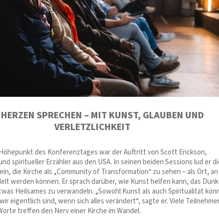
 HERZEN SPRECHEN – MIT KUNST, GLAUBEN UND
VERLETZLICHKEIT
Höhepunkt des Konferenztages war der Auftritt von Scott Erickson,
und spiritueller Erzähler aus den USA. In seinen beiden Sessions lud er di
in, die Kirche als „Community of Transformation“ zu sehen – als Ort, a
lt werden können. Er sprach darüber, wie Kunst helfen kann, das Dunk
twas Heilsames zu verwandeln. „Sowohl Kunst als auch Spiritualität kön
wir eigentlich sind, wenn sich alles verändert“, sagte er. Viele Teilnehm
Worte treffen den Nerv einer Kirche im Wandel.