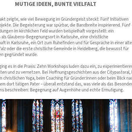
MUTIGE IDEEN, BUNTE VIELFALT
akt zeigte, wie viel Bewegung im Gründergeist steckt: Fünf Initiativen
ojekte. Die Begeisterung war spürbar, die Bandbreite inspirierend. Fünf
ungen im kirchlichen Feld wurden beispielhaft vorgestellt: ein
als Glaubens-Begegnungsort in Karlsruhe, eine christliche
t in Karlsruhe, ein Ort zum Ruhefinden und für Gespräche in einer alt
Pfalz oder die erste christliche Gemeinde in Heidelberg, die bewusst für
n gegründet wurde.
ing es in die Praxis: Zehn Workshops luden dazu ein, zu experimentiere
lten und zu vernetzen. Bei Hoffnungsgeschichten aus der Citypastoral,
m christlichen Yoga, beim Coaching für Gründer:innen oder beim Blick na
em dort tätigen Pater – überall entstand das, was viele als das Besonde
fens beschreiben: Begegnung auf Augenhöhe und echte Ermutigung.