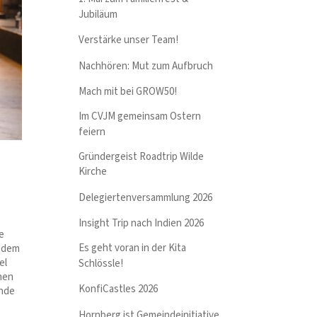
Jubiläum
Verstärke unser Team!
Nachhören: Mut zum Aufbruch
Mach mit bei GROW50!
Im CVJM gemeinsam Ostern
feiern
Gründergeist Roadtrip Wilde
Kirche
Delegiertenversammlung 2026
Insight Trip nach Indien 2026
e
Es geht voran in der Kita
n dem
el
Schlössle!
nen
KonfiCastles 2026
ende
Hornberg ist Gemeindeinitiative