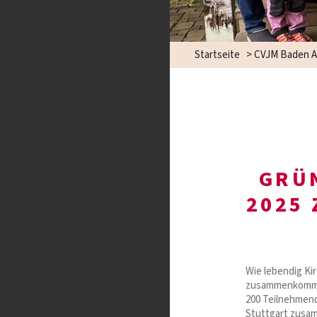
Startseite
>
CVJM Baden A
GRÜ
2025 
Wie lebendig Ki
zusammenkommen 
200 Teilnehmend
Stuttgart zusam