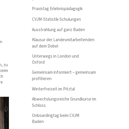
Praxistag Erlebnispädagogik
CVJM-Statistik-Schulungen
Ausstrahlung auf ganz Baden
Klausur der Landesmitarbeitenden
en
auf dem Dobel
Unterwegs in London und
Oxford
n, zu
 beim
Gemeinsam informiert – gemeinsam
ch
profitieren
re
Winterfreizeit im Pitztal
Abwechslungsreiche Grundkurse im
Schloss
Onboardingtag beim CVJM
Baden