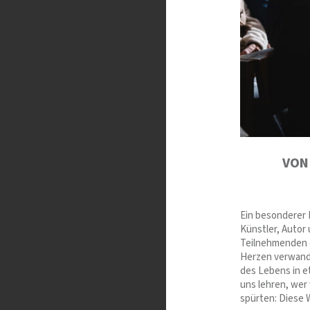
VON
Ein besonderer 
Künstler, Autor 
Teilnehmenden e
Herzen verwande
des Lebens in e
uns lehren, wer 
spürten: Diese 