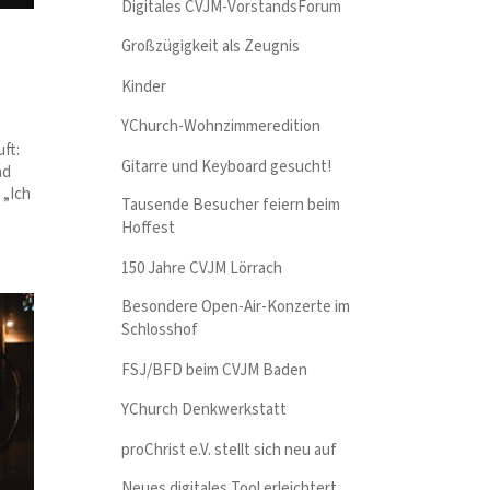
Digitales CVJM-VorstandsForum
Großzügigkeit als Zeugnis
Kinder
YChurch-Wohnzimmeredition
ft:
Gitarre und Keyboard gesucht!
nd
 „Ich
Tausende Besucher feiern beim
Hoffest
150 Jahre CVJM Lörrach
Besondere Open-Air-Konzerte im
Schlosshof
FSJ/BFD beim CVJM Baden
YChurch Denkwerkstatt
proChrist e.V. stellt sich neu auf
Neues digitales Tool erleichtert